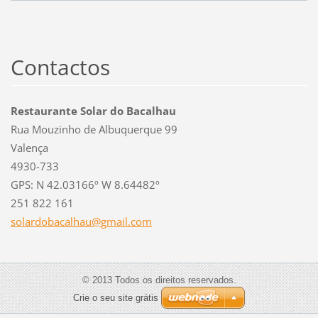
Contactos
Restaurante Solar do Bacalhau
Rua Mouzinho de Albuquerque 99
Valença
4930-733
GPS: N 42.03166º W 8.64482º
251 822 161
solardob
acalhau@
gmail.co
m
© 2013 Todos os direitos reservados.
Crie o seu site grátis