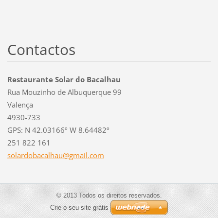
Contactos
Restaurante Solar do Bacalhau
Rua Mouzinho de Albuquerque 99
Valença
4930-733
GPS: N 42.03166º W 8.64482º
251 822 161
solardob
acalhau@
gmail.co
m
© 2013 Todos os direitos reservados.
Crie o seu site grátis