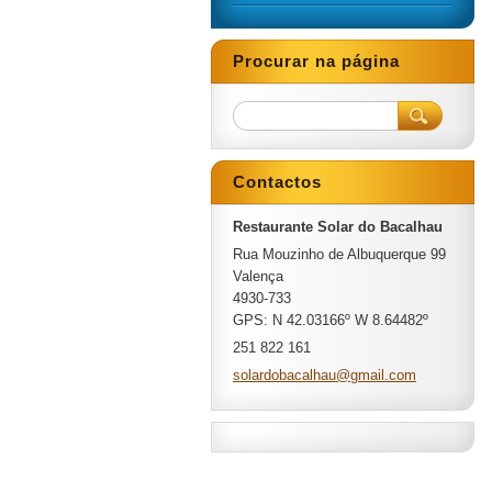
Procurar na página
Contactos
Restaurante Solar do Bacalhau
Rua Mouzinho de Albuquerque 99
Valença
4930-733
GPS: N 42.03166º W 8.64482º
251 822 161
solardob
acalhau@
gmail.co
m