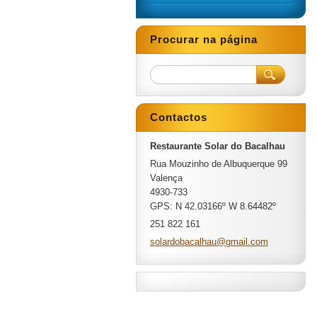
Procurar na página
Contactos
Restaurante Solar do Bacalhau
Rua Mouzinho de Albuquerque 99
Valença
4930-733
GPS: N 42.03166º W 8.64482º
251 822 161
solardob
acalhau@
gmail.co
m