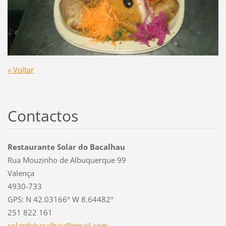
« Voltar
Contactos
Restaurante Solar do Bacalhau
Rua Mouzinho de Albuquerque 99
Valença
4930-733
GPS: N 42.03166º W 8.64482º
251 822 161
solardob
acalhau@
gmail.co
m